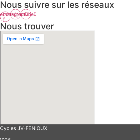
Nous suivre sur les réseaux
ebook-
Instagram
Youtube
f
Nous trouver
Cycles JV-FENIOUX
2026