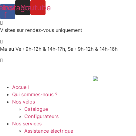
Aller
Panneau de gestion des cookies
ebook-
Instagram
Youtube
au
f
contenu
Visites sur rendez-vous uniquement
Ma au Ve : 9h-12h & 14h-17h, Sa : 9h-12h & 14h-16h
+33 (0)2 51 28 23 41
Accueil
Qui sommes-nous ?
Nos vélos
Catalogue
Configurateurs
Nos services
Assistance électrique