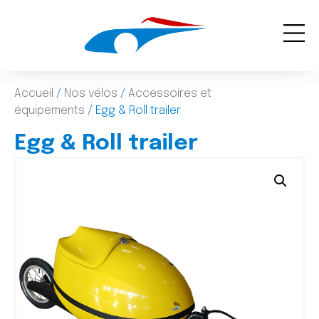
Panneau de gestion des cookies
Qui sommes-n
Nos se
Accueil
/
Nos vélos
/
Accessoires et
équipements
/ Egg & Roll trailer
Egg & Roll trailer